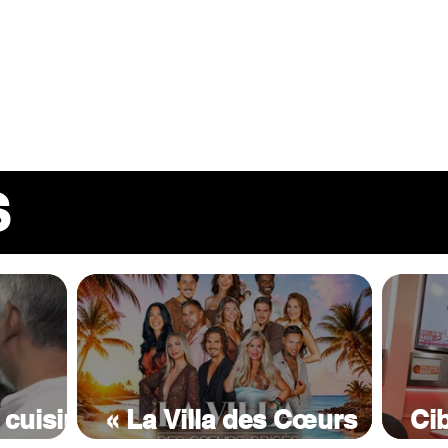
INFOS
PLAYLIST
PODCASTS
PROGRAMME TV
PRODUCTION
SOUTENI
S
cuisine
« La Villa des Cœurs
Cib