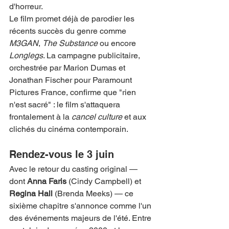
d'horreur.
Le film promet déjà de parodier les 
récents succès du genre comme 
M3GAN
, 
The Substance
 ou encore 
Longlegs
. La campagne publicitaire, 
orchestrée par Marion Dumas et 
Jonathan Fischer pour Paramount 
Pictures France, confirme que "rien 
n'est sacré" : le film s'attaquera 
frontalement à la 
cancel culture
 et aux 
clichés du cinéma contemporain.
Rendez-vous le 3 juin
Avec le retour du casting original — 
dont 
Anna Faris
 (Cindy Campbell) et 
Regina Hall
 (Brenda Meeks) — ce 
sixième chapitre s'annonce comme l'un 
des événements majeurs de l'été. Entre 