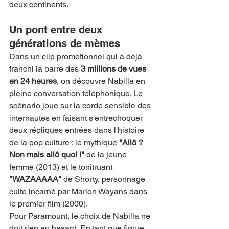
deux continents.
Un pont entre deux 
générations de mèmes
Dans un clip promotionnel qui a déjà 
franchi la barre des 
3 millions de vues 
en 24 heures
, on découvre Nabilla en 
pleine conversation téléphonique. Le 
scénario joue sur la corde sensible des 
internautes en faisant s'entrechoquer 
deux répliques entrées dans l'histoire 
de la pop culture : le mythique 
"Allô ? 
Non mais allô quoi !"
 de la jeune 
femme (2013) et le tonitruant 
"WAZAAAAA"
 de Shorty, personnage 
culte incarné par Marlon Wayans dans 
le premier film (2000).
Pour Paramount, le choix de Nabilla ne 
doit rien au hasard. En tant que figure 