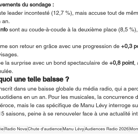
vements du sondage :
ste leader incontesté (12,7 %), mais accuse tout de mêm
n an.
Info
 sont au coude-à-coude à la deuxième place (8,5 %),
irme son retour en grâce avec une progression de 
+0,3 p
isages.
ée la surprise avec un bond spectaculaire de 
+0,8 point
,
ulée.
uoi une telle baisse ?
nscrit dans une baisse globale du média radio, qui a per
 quotidiens en un an. Pour les musicales, la concurrence 
féroce, mais le cas spécifique de Manu Lévy interroge sur
5 saisons, peine à se renouveler face à une actualité in
ie
Radio Nova
Chute d'audience
Manu Lévy
Audiences Radio 2026
Mor