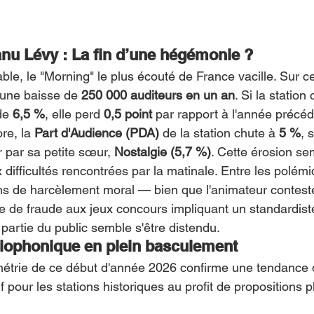
anu Lévy : La fin d’une hégémonie ?
le, le "Morning" le plus écouté de France vacille. Sur ce
une baisse de 
250 000 auditeurs en un an
. Si la statio
de 
6,5 %
, elle perd 
0,5 point
 par rapport à l'année précé
re, la 
Part d'Audience (PDA)
 de la station chute à 
5 %
, 
par sa petite sœur, 
Nostalgie (5,7 %)
. Cette érosion se
 difficultés rencontrées par la matinale. Entre les polém
ons de harcèlement moral — bien que l'animateur contes
e de fraude aux jeux concours impliquant un standardiste,
partie du public semble s'être distendu.
iophonique en plein basculement
trie de ce début d'année 2026 confirme une tendance de
pour les stations historiques au profit de propositions p