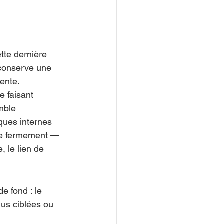
tte dernière 
n conserve une 
dente.
se faisant 
mble 
iques internes 
te fermement — 
 le lien de 
 fond : le 
lus ciblées ou 