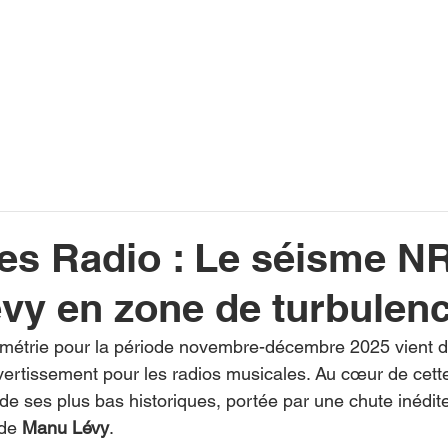
INFOS
PLAYLIST
PODCASTS
PROGRAMME TV
PRODUCTION
SOUTENI
es Radio : Le séisme NR
vy en zone de turbulen
métrie pour la période novembre-décembre 2025 vient de 
rtissement pour les radios musicales. Au cœur de cette
n de ses plus bas historiques, portée par une chute inédit
de 
Manu Lévy
.