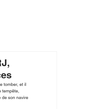
R
J,
ces
tomber, et il 
 tempête, 
e de son navire 