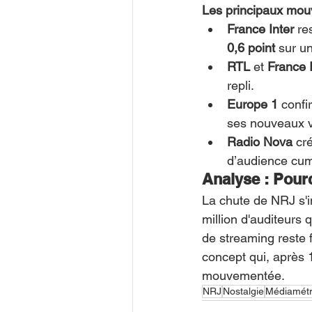
Les principaux mou
France Inter
 re
0,6 point
 sur u
RTL
 et 
France 
repli.
Europe 1
 conf
ses nouveaux v
Radio Nova
 cr
d’audience cum
Analyse : Pourq
La chute de NRJ s'i
million d'auditeurs
de streaming reste 
concept qui, après 1
mouvementée.
NRJ
Nostalgie
Médiamétr