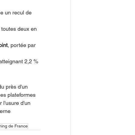
e un recul de 
 toutes deux en 
oint
, portée par 
 atteignant 2,2 % 
du près d'un 
des plateformes 
 l'usure d'un 
terne 
ning de France