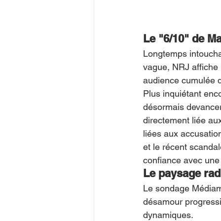
Le "6/10" de M
Longtemps intouchab
vague, NRJ affiche 
audience cumulée 
Plus inquiétant enco
désormais devancer 
directement liée aux
liées aux accusati
et le récent scandal
confiance avec une 
Le paysage rad
Le sondage Médiamé
désamour progressif 
dynamiques.