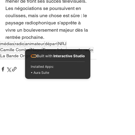
mener de front ses succès télévisuels. 
Les négociations se poursuivent en 
coulisses, mais une chose est sûre : le 
paysage radiophonique s'apprête à 
vivre un bouleversement majeur dès la 
rentrée prochaine.
médias
radio
animateur
départ
NRJ
Camille Combal
Nagui
France Inter
mercato radio
La Bande Originale
Built with
Interactive Studio
Installed Apps:
• Aura Suite
Voir tout
Posts récents