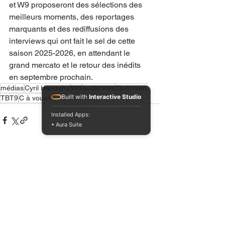
et W9 proposeront des sélections des 
meilleurs moments, des reportages 
marquants et des rediffusions des 
interviews qui ont fait le sel de cette 
saison 2025-2026, en attendant le 
grand mercato et le retour des inédits 
en septembre prochain.
médias
Cyril Hanouna
W9
audiences
Quotidien
Built with
Interactive Studio
TBT9
C à vous
fin de saison
TV
Installed Apps:
• Aura Suite
Voir tout
Posts récents