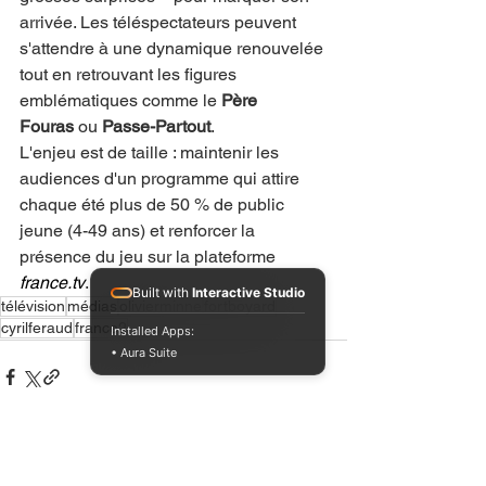
arrivée. Les téléspectateurs peuvent 
s'attendre à une dynamique renouvelée 
tout en retrouvant les figures 
emblématiques comme le 
Père 
Fouras
 ou 
Passe-Partout
.
L'enjeu est de taille : maintenir les 
audiences d'un programme qui attire 
chaque été plus de 50 % de public 
jeune (4-49 ans) et renforcer la 
présence du jeu sur la plateforme 
france.tv
.
Built with
Interactive Studio
télévision
médias
olivierminne
fortboyard
cyrilferaud
france2
Installed Apps:
• Aura Suite
Voir tout
Posts récents