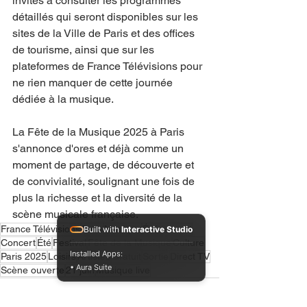
invités à consulter les programmes 
détaillés qui seront disponibles sur les 
sites de la Ville de Paris et des offices 
de tourisme, ainsi que sur les 
plateformes de France Télévisions pour 
ne rien manquer de cette journée 
dédiée à la musique.
La Fête de la Musique 2025 à Paris 
s'annonce d'ores et déjà comme un 
moment de partage, de découverte et 
de convivialité, soulignant une fois de 
plus la richesse et la diversité de la 
scène musicale française.
France Télévisions
Paris
Musique
Événement
Built with
Interactive Studio
Concert
Été
Festival
Fête de la Musique
Culture
Installed Apps:
Paris 2025
Loisirs
Artistes
Gratuit
Sortie
Direct TV
• Aura Suite
Scène ouverte
21 juin
Musique live