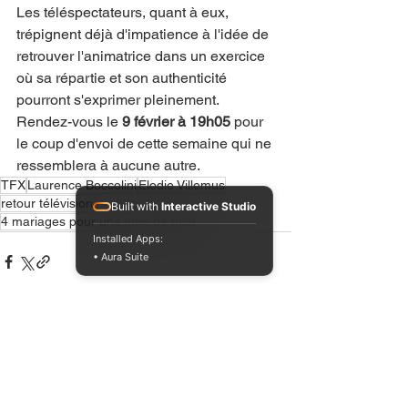
Les téléspectateurs, quant à eux, 
trépignent déjà d'impatience à l'idée de 
retrouver l'animatrice dans un exercice 
où sa répartie et son authenticité 
pourront s'exprimer pleinement. 
Rendez-vous le 
9 février à 19h05
 pour 
le coup d'envoi de cette semaine qui ne 
ressemblera à aucune autre.
TFX
Laurence Boccolini
Elodie Villemus
retour télévision.
Built with
Interactive Studio
4 mariages pour une lune de miel
Installed Apps:
• Aura Suite
Voir tout
Posts récents