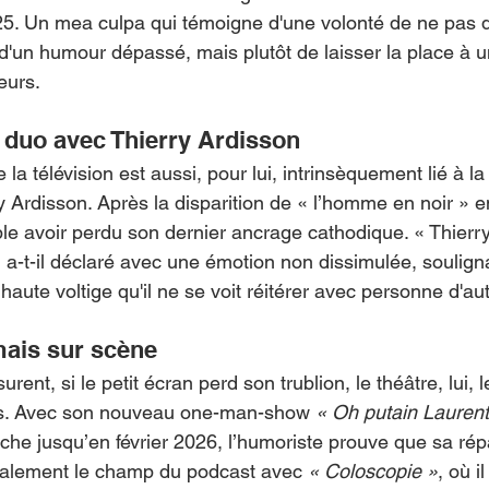
25. Un mea culpa qui témoigne d'une volonté de ne pas d
d'un humour dépassé, mais plutôt de laisser la place à u
eurs.
n duo avec Thierry Ardisson
e la télévision est aussi, pour lui, intrinsèquement lié à la
Ardisson. Après la disparition de « l’homme en noir » en 
e avoir perdu son dernier ancrage cathodique. « Thierry n
, a-t-il déclaré avec une émotion non dissimulée, soulign
 haute voltige qu'il ne se voit réitérer avec personne d'aut
 mais sur scène
rent, si le petit écran perd son trublion, le théâtre, lui, 
s. Avec son nouveau one-man-show 
« Oh putain Laurent
che jusqu’en février 2026, l’humoriste prouve que sa répa
 également le champ du podcast avec 
« Coloscopie »
, où i