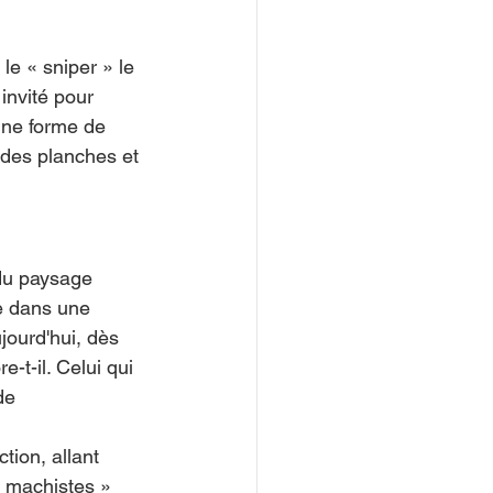
le « sniper » le 
invité pour 
une forme de 
 des planches et 
 du paysage 
re dans une 
jourd'hui, dès 
-t-il. Celui qui 
de 
tion, allant 
« machistes » 