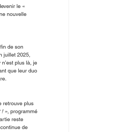
evenir le « 
ne nouvelle 
 fin de son 
juillet 2025, 
’est plus là, je 
ant que leur duo 
re.
le retrouve plus 
 ! »
, programmé 
rtie reste 
l continue de 