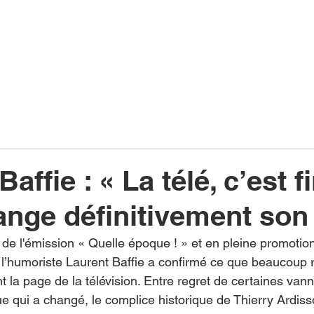
INFOS
PLAYLIST
PODCASTS
PROGRAMME TV
PRODUCTION
SOUTENI
affie : « La télé, c’est fi
ange définitivement son 
u de l'émission « Quelle époque ! » et en pleine promotio
l’humoriste Laurent Baffie a confirmé ce que beaucoup re
t la page de la télévision. Entre regret de certaines van
e qui a changé, le complice historique de Thierry Ardisso