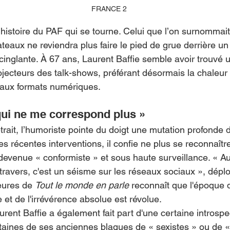
FRANCE 2
histoire du PAF qui se tourne. Celui que l’on surnommait 
teaux ne reviendra plus faire le pied de grue derrière un 
 cinglante. À 67 ans, Laurent Baffie semble avoir trouvé 
rojecteurs des talk-shows, préférant désormais la chaleur
eaux formats numériques.
ui ne me correspond plus »
trait, l’humoriste pointe du doigt une mutation profonde
s récentes interventions, il confie ne plus se reconnaît
e devenue « conformiste » et sous haute surveillance. « Au
travers, c'est un séisme sur les réseaux sociaux », déplore
eures de 
Tout le monde en parle
 reconnaît que l'époque 
e et de l'irrévérence absolue est révolue.
rent Baffie a également fait part d'une certaine introspec
ertaines de ses anciennes blagues de « sexistes » ou de 