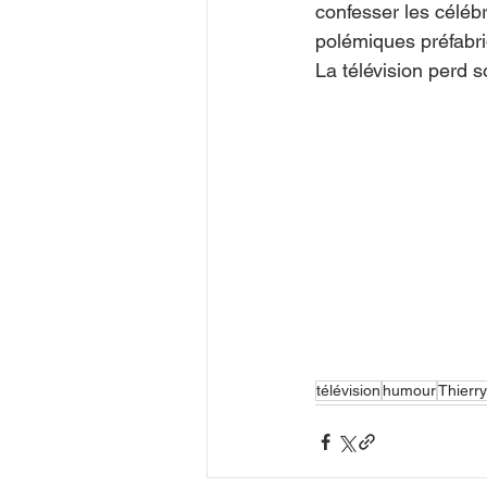
confesser les célébr
polémiques préfabr
La télévision perd s
télévision
humour
Thierr