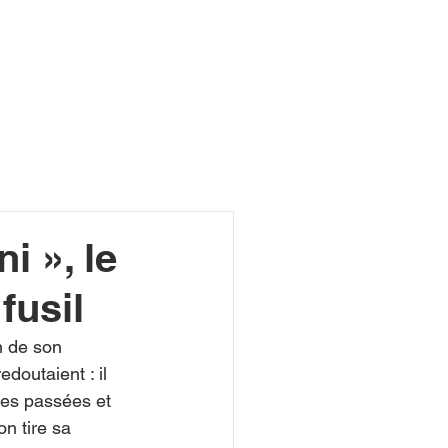
R
ni », le
fusil
n de son 
doutaient : il 
nes passées et 
n tire sa 