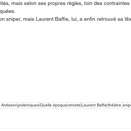
ités, mais selon ses propres règles, loin des contraintes 
iquées.
on sniper, mais Laurent Baffie, lui, a enfin retrouvé sa lib
y Ardisson
polémiques
Quelle époque
retraite
Laurent Baffie
théâtre.
snip