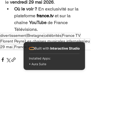
le 
vendredi 29 mai 2026
.
Où le voir ?
 En exclusivité sur la 
plateforme 
france.tv
 et sur la 
chaîne 
YouTube
 de France 
Télévisions.
divertissement
Bretagne
célébrités
France TV
Florent Peyre
Les chaises musicales infernales
jeu
29 mai.
France.tv
Built with
Interactive Studio
Installed Apps:
• Aura Suite
Voir tout
Posts récents