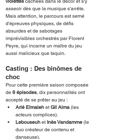
violettes
 cachées dans le décor et s'y 
asseoir dès que la musique s'arrête. 
Mais attention, le parcours est semé 
d'épreuves physiques, de défis 
absurdes et de sabotages 
imprévisibles orchestrés par Florent 
Peyre, qui incarne un maître du jeu 
aussi malicieux que taquin.
Casting : Des binômes de 
choc
Pour cette première saison composée 
de 
6 épisodes
, dix personnalités ont 
accepté de se prêter au jeu :
Arié Elmaleh
 et 
Gil Alma
 (les 
acteurs complices).
Lebouseuh
 et 
Inès Vandamme
 (le 
duo créateur de contenu et 
danseuse).