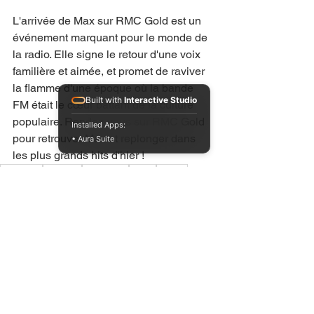
L'arrivée de Max sur RMC Gold est un 
événement marquant pour le monde de 
la radio. Elle signe le retour d'une voix 
familière et aimée, et promet de raviver 
la flamme d'une époque où la bande 
Built with
Interactive Studio
FM était le cœur battant de la culture 
populaire. Rendez-vous sur RMC Gold 
Installed Apps:
pour retrouver Max et replonger dans 
• Aura Suite
les plus grands hits d'hier !
Nostalgie
Musique
Animateur
Radio
Retour
Événement
Bande FM
Années 90
Traversée du désert
Hits
Max
RMC Gold
Années 80
Voir tout
Posts récents