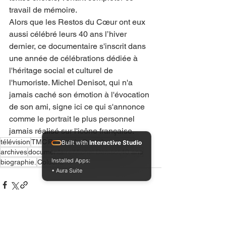
travail de mémoire.
Alors que les Restos du Cœur ont eux 
aussi célébré leurs 40 ans l’hiver 
dernier, ce documentaire s'inscrit dans 
une année de célébrations dédiée à 
l'héritage social et culturel de 
l'humoriste. Michel Denisot, qui n'a 
jamais caché son émotion à l'évocation 
de son ami, signe ici ce qui s'annonce 
comme le portrait le plus personnel 
jamais réalisé sur l'icône française.
télévision
TMC
Restos du Cœur
hommage
Built with
Interactive Studio
archives
documentaire
Michel Denisot
40 ans
Installed Apps:
biographie.
Coluche
• Aura Suite
Voir tout
Posts récents