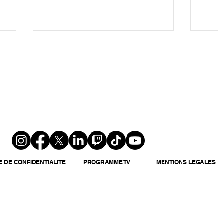
s
Cible d'enquêtes et de
Acc
critiques : Guillaume Pley,
en 
s
victime de jalousies ou
d'a
coupable idéal ?
Ch
E DE CONFIDENTIALITE
PROGRAMME TV
MENTIONS LEGALES