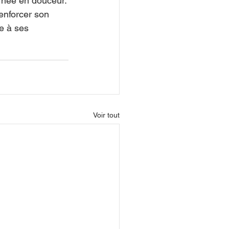
rnée en douceur.
enforcer son 
e à ses 
Voir tout