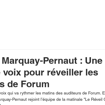
INFOS
PLAYLIST
PODCASTS
PROGRAMME TV
PRODUCTION
SOUTENI
e Marquay-Pernaut : Une
 voix pour réveiller les
rs de Forum
oix qui va rythmer les matins des auditeurs de Forum. En 
quay-Pernaut rejoint l’équipe de la matinale "Le Réveil C