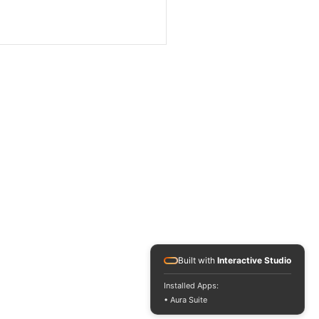
usé de fausses mises
scène, « Enquête
ction » innocenté par
eckNews
Built with
Interactive Studio
Installed Apps:
• Aura Suite