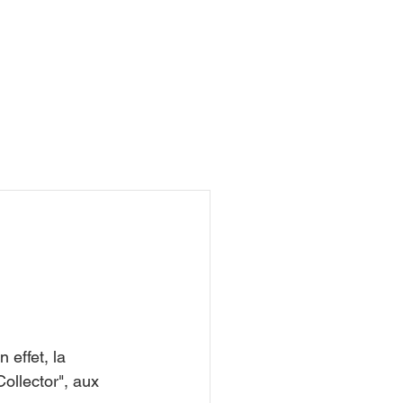
R
effet, la 
ollector", aux 