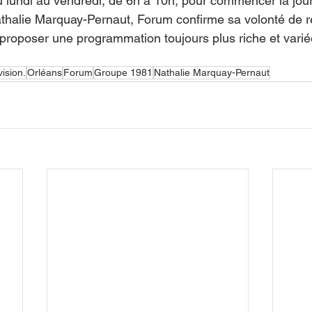
 lundi au vendredi, de 6h à 10h, pour commencer la jou
athalie Marquay-Pernaut, Forum confirme sa volonté de r
 proposer une programmation toujours plus riche et varié
vision.
Orléans
Forum
Groupe 1981
Nathalie Marquay-Pernaut