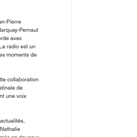
an-Pierre 
Marquay-Pernaut 
orde avec 
a radio est un 
 des moments de 
te collaboration 
tinale de 
nt une voix 
actualités, 
Nathalie 