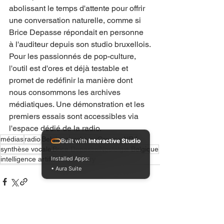
abolissant le temps d'attente pour offrir 
une conversation naturelle, comme si 
Brice Depasse répondait en personne 
à l'auditeur depuis son studio bruxellois.
Pour les passionnés de pop-culture, 
l'outil est d'ores et déjà testable et 
promet de redéfinir la manière dont 
nous consommons les archives 
médiatiques. Une démonstration et les 
premiers essais sont accessibles via 
l'espace dédié de la radio.
médias
radio
Belgique
archives
Groupe NRJ
Built with
Interactive Studio
synthèse vocale
Brice Depasse
Nostalgie Belgique
Installed Apps:
intelligence artificielle
La Story
• Aura Suite
Voir tout
Posts récents