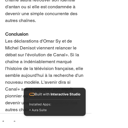
d'antan ou si elle est condamnée à 
devenir une simple concurrente des 
autres chaînes.
Conclusion
Les déclarations d'Omar Sy et de 
Michel Denisot viennent relancer le 
débat sur l'évolution de Canal+. Si la 
chaîne a indéniablement marqué 
l'histoire de la télévision française, elle 
semble aujourd'hui à la recherche d'un 
nouveau modèle. L'avenir dira si 
Canal+ saura retrouver son esprit 
Built with
Interactive Studio
pionnier ou si elle est condamnée à 
devenir une simple concurrente des 
Installed Apps:
autres chaînes.
• Aura Suite