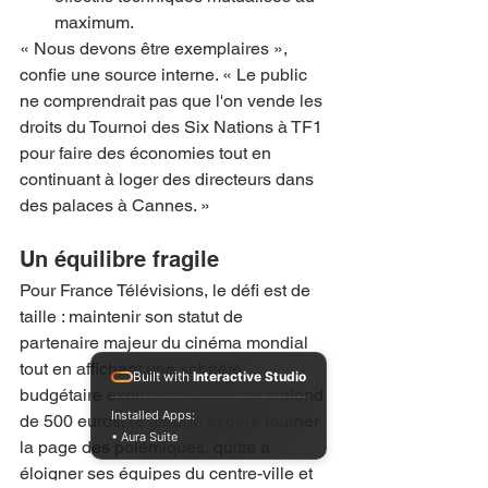
maximum.
« Nous devons être exemplaires », 
confie une source interne. « Le public 
ne comprendrait pas que l'on vende les 
droits du Tournoi des Six Nations à TF1 
pour faire des économies tout en 
continuant à loger des directeurs dans 
des palaces à Cannes. »
Un équilibre fragile
Pour France Télévisions, le défi est de 
taille : maintenir son statut de 
partenaire majeur du cinéma mondial 
tout en affichant une sobriété 
Built with
Interactive Studio
budgétaire exemplaire. Avec ce plafond 
Installed Apps:
de 500 euros, le groupe espère tourner 
• Aura Suite
la page des polémiques, quitte à 
éloigner ses équipes du centre-ville et 