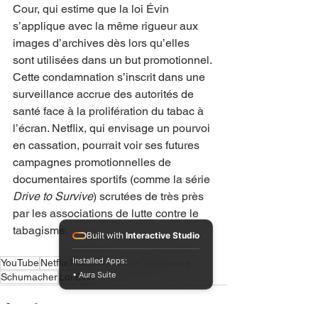
Cour, qui estime que la loi Évin 
s’applique avec la même rigueur aux 
images d’archives dès lors qu’elles 
sont utilisées dans un but promotionnel.
Cette condamnation s’inscrit dans une 
surveillance accrue des autorités de 
santé face à la prolifération du tabac à 
l’écran. Netflix, qui envisage un pourvoi 
en cassation, pourrait voir ses futures 
campagnes promotionnelles de 
documentaires sportifs (comme la série 
Drive to Survive
) scrutées de très près 
par les associations de lutte contre le 
tabagisme.
Built with
Interactive Studio
Installed Apps:
YouTube
Netflix
Publicité
Justice
Tabagisme
• Aura Suite
Schumacher
Loi Évin