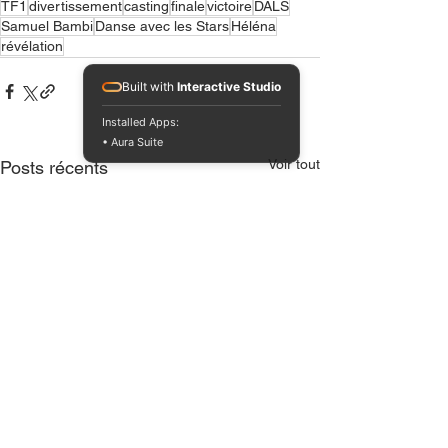
TF1
divertissement
casting
finale
victoire
DALS
Samuel Bambi
Danse avec les Stars
Héléna
révélation
Built with
Interactive Studio
Installed Apps:
• Aura Suite
Voir tout
Posts récents