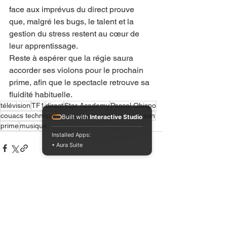
face aux imprévus du direct prouve 
que, malgré les bugs, le talent et la 
gestion du stress restent au cœur de 
leur apprentissage.
Reste à espérer que la régie saura 
accorder ses violons pour le prochain 
prime, afin que le spectacle retrouve sa 
fluidité habituelle.
télévision
TF1
direct
Star Academy
Pascal Obispo
couacs techniques
oubli direct
problèmes de son
Built with
Interactive Studio
prime
musique.
Installed Apps:
• Aura Suite
Voir tout
Posts récents