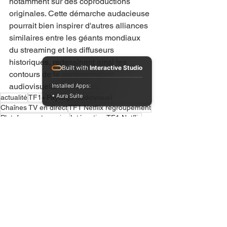
notamment sur des coproductions 
originales. Cette démarche audacieuse 
pourrait bien inspirer d'autres alliances 
similaires entre les géants mondiaux 
du streaming et les diffuseurs 
historiques, redessinant ainsi les 
Built with
Interactive Studio
contours de la consommation 
audiovisuelle de demain.
Installed Apps:
• Aura Suite
actualité
TF1+
Paysage audiovisuel
Chaînes TV en direct
TF1 Netflix regroupement
Plateforme streaming
Intégration TF1 Netflix
Contenus à la demande
TF1 Netflix partenariat
Contenus linéaires
Streaming France
Télévision France
Voir tout
Posts récents