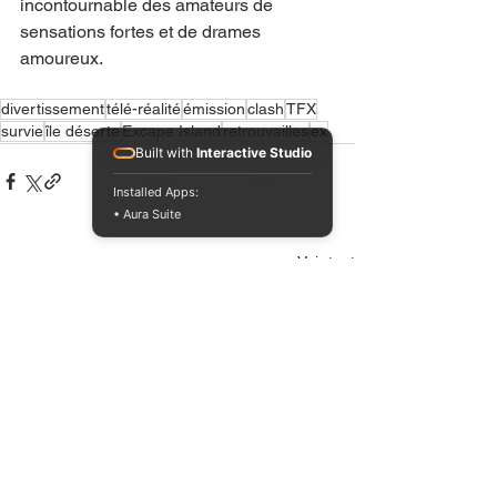
incontournable des amateurs de 
sensations fortes et de drames 
amoureux.
divertissement
télé-réalité
émission
clash
TFX
survie
île déserte
Excape Island
retrouvailles
ex
Built with
Interactive Studio
Installed Apps:
• Aura Suite
Voir tout
Posts récents