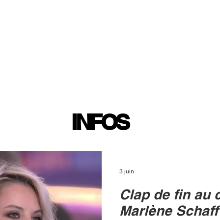
INFOS
PLAYLIST
PODCASTS
PROGRAMME TV
PRODUCTION
SOUTENI
INFOS
3 juin
Clap de fin au 
Marlène Schaf