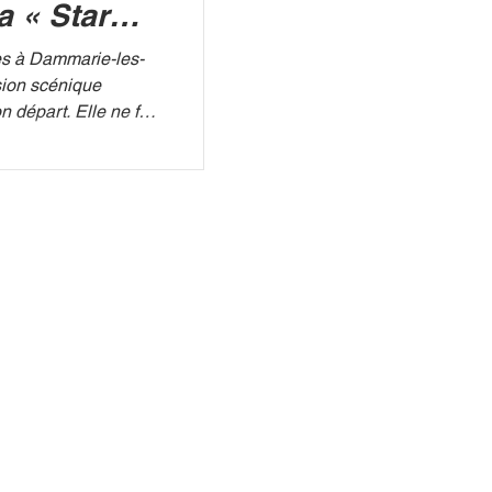
a « Star
es à Dammarie-les-
sion scénique
n départ. Elle ne fera
aison attendue à
n véritable séisme
het de TF1. Marlène
 du reboot de la Star
nnoncé dans les
tournait
vée d'abord comme