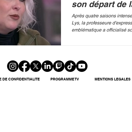
son départ de l
Academy »
Après quatre saisons intens
Lys, la professeure d'expres
emblématique a officialisé so
pas partie de la prochaine s
l’automne 2026. TF1 C’est u
pour les fidèles du télé-croc
Schaff, figure incontournable
Academy lancé en 2022, a a
colonnes du Parisien qu’elle 
définitivement la page. Arri
E DE CONFIDENTIALITE
PROGRAMME TV
MENTIONS LEGALES
répétitrice aux côtés de