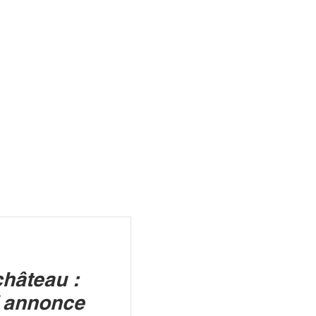
R
château :
f annonce