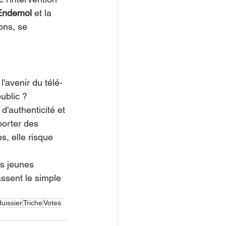
Endemol
 et la 
ons, se 
'avenir du télé-
ublic ?
d'authenticité et 
porter des 
s, elle risque 
es jeunes 
ssent le simple 
uissier
Triche
Votes