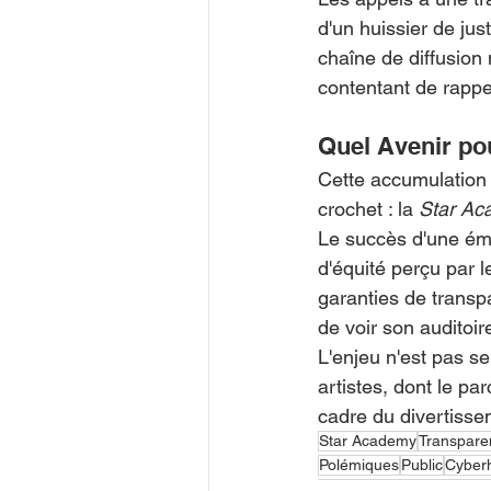
d'un huissier de jus
chaîne de diffusion
contentant de rappel
Quel Avenir pou
Cette accumulation 
crochet : la 
Star Ac
Le succès d'une émis
d'équité perçu par l
garanties de transpa
de voir son auditoir
L'enjeu n'est pas se
artistes, dont le p
cadre du divertisse
Star Academy
Transpare
Polémiques
Public
Cyber