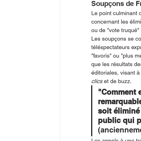
Soupçons de Fr
Le point culminant 
concernant les élimi
ou de "vote truqué"
Les soupçons se con
téléspectateurs exp
"favoris" ou "plus m
que les résultats d
éditoriales, visant
clics
 et de buzz.
"Comment exp
remarquable 
soit éliminé
public qui p
(ancienneme
Les appels à une tra