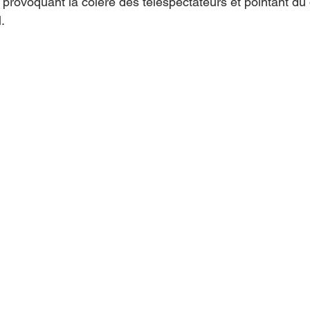
provoquant la colère des téléspectateurs et pointant du d
.