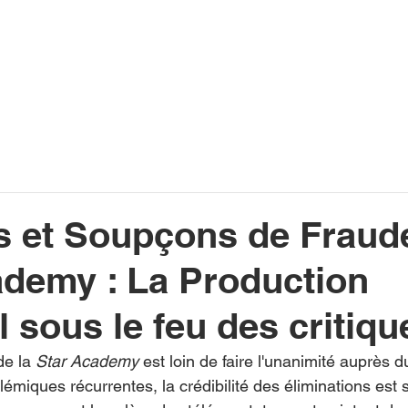
INFOS
PLAYLIST
PODCASTS
PROGRAMME TV
PRODUCTION
SOUTENI
s et Soupçons de Fraude
ademy : La Production
sous le feu des critiqu
e la 
Star Academy
 est loin de faire l'unanimité auprès d
olémiques récurrentes, la crédibilité des éliminations est