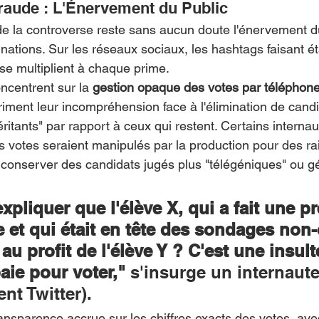
aude : L'Énervement du Public
de la controverse reste sans aucun doute l'énervement d
nations. Sur les réseaux sociaux, les hashtags faisant ét
 se multiplient à chaque prime.
centrent sur la 
gestion opaque des votes par téléphon
riment leur incompréhension face à l'élimination de candi
éritants" par rapport à ceux qui restent. Certains internau
es votes seraient manipulés par la production pour des ra
 à conserver des candidats jugés plus "télégéniques" ou g
liquer que l'élève X, qui a fait une pr
et qui était en tête des sondages non-o
 au profit de l'élève Y ? C'est une insult
aie pour voter,"
 s'insurge un internaute
nt Twitter).
nsparence accrue sur les chiffres exacts des votes, avec 