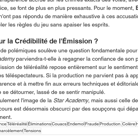
tice, se font de plus en plus pressants. Pour le moment, 
 n'ont pas répondu de manière exhaustive à ces accusati
er les règles du jeu sans apaiser les esprits.
r la Crédibilité de l'Émission ?
de polémiques soulève une question fondamentale pour l
ademy
 parviendra-t-elle à regagner la confiance de son p
sion de téléréalité repose entièrement sur le sentiment 
es téléspectateurs. Si la production ne parvient pas à ap
rence et à mettre fin aux erreurs techniques et éditoriale
e se détourner, lassé de se sentir manipulé.
ulement l'image de la 
Star Academy
, mais aussi celle d
arcours est désormais obscurci par des soupçons qui dépa
ment.
nce
Téléréalité
Éliminations
Couacs
Endemol
Fraude
Production.
Colère
H
harcèlement
Tensions