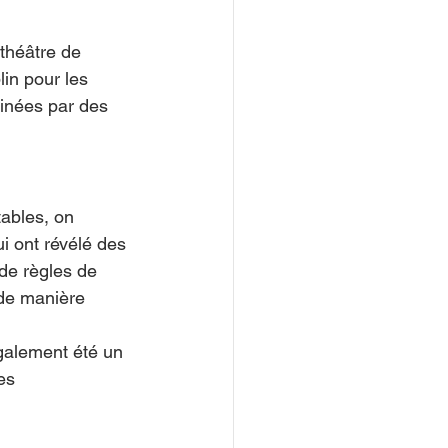
théâtre de 
in pour les 
minées par des 
tables, on 
 ont révélé des 
de règles de 
de manière 
galement été un 
es 