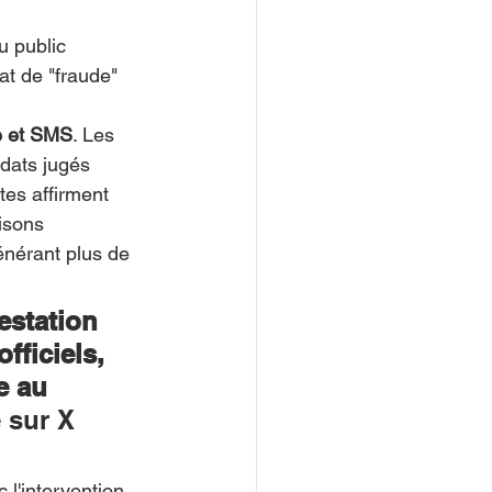
u public 
at de "fraude" 
e et SMS
. Les 
dats jugés 
tes affirment 
isons 
énérant plus de 
estation 
fficiels, 
e au 
 sur X 
l'intervention 