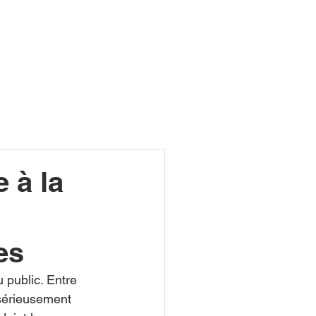
R
 à la
es
u public. Entre 
 sérieusement 