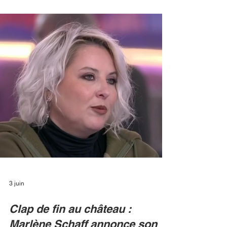
révolution souffle sur le
château
L’information vient de tomber et secoue le
paysage audiovisuel français : Michael Goldman
ne rempilera pas le rôle de directeur de la Star
Academy pour la prochaine saison. Ce départ
surprise amorce un remaniement profond qui
n'est pas sans rappeler les heures les plus
mouvementées de l'histoire du télé-crochet.
JEREMY MELLOUL/ BEST IMAGE C’est la fin
d’une ère pour la version moderne de la Star
Academy. Après avoir orchestré d'une main de
maître le retour triomphal de l'émis