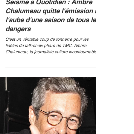
8 juin
Séisme à Quotidien : Ambre
Chalumeau quitte l'émission à
l'aube d'une saison de tous les
dangers
C'est un véritable coup de tonnerre pour les
fidèles du talk-show phare de TMC. Ambre
Chalumeau, la journaliste culture incontournable
et véritable « chouchoute » des téléspectateurs,
ne fera pas partie de l'équipe à la rentrée
prochaine. Ce départ surprise vient chambouler
un paysage audiovisuel déjà en pleine ébullition,
promettant une rentrée de septembre où tout
bascule. RALPH WELIG Le départ de la «