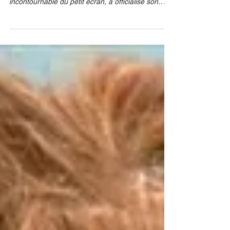
Le mercato télévisuel continue de réserver son lot
de surprises. Cécile de Ménibus, figure
incontournable du petit écran, a officialisé son
départ de l'émission quotidienne menée par
Christophe Beaugrand. Une décision qui intervient
alors que le programme s'apprête à faire peau
neuve. ABACA Une évolution éditoriale qui change
la donne Ce départ n'est pas le fruit d'un
désaccord personnel, mais bien d'une
restructuration profonde de l'émission. Face aux
attentes du public et a