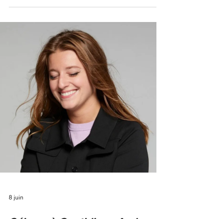
C’est un départ précoce qui vient bousculer les
coulisses de la tour de TF1. Six mois seulement
après le lancement en grande pompe de «
Bonjour ! », la matinale animée par Bruce
Toussaint, la chanteuse et comédienne Lorie
Pester a pris la décision de quitter l'émission.
TF1+ Une greffe qui n'a pas pris Arrivée avec
l'ambition d'apporter sa fraîcheur et sa proximité
avec le public à travers une chronique axée sur le
bien-être, l’interprète de « Week-end » n'aurait
jamais vérit