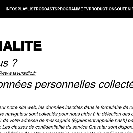
INFOS
PLAYLIST
PODCASTS
PROGRAMME TV
PRODUCTION
SOUTENI
IALITE
s ?
//www.tavuradio.fr
données personnelles collect
r notre site web, les données inscrites dans le formulaire de 
otre navigateur sont collectés pour nous aider à la détection de
r de votre adresse de messagerie (également appelée hash) peu
er. Les clauses de confidentialité du service Gravatar sont disponi