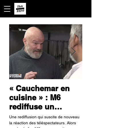
« Cauchemar en
« La Villa d
cuisine » : M6
Cœurs Brisés
rediffuse un
son grand r
épisode à Sarlat
sur TFX dès
Une rediffusion qui suscite de nouveau
La romance et les règle
alors que le
août avec d
la réaction des téléspectateurs. Alors
comptes amoureux s'app