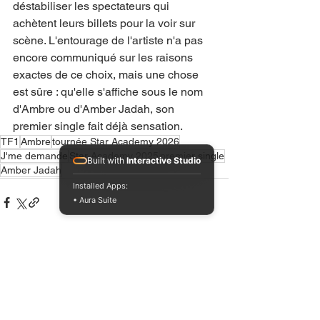
déstabiliser les spectateurs qui 
achètent leurs billets pour la voir sur 
scène. L'entourage de l'artiste n'a pas 
encore communiqué sur les raisons 
exactes de ce choix, mais une chose 
est sûre : qu'elle s'affiche sous le nom 
d'Ambre ou d'Amber Jadah, son 
premier single fait déjà sensation.
TF1
Ambre
tournée Star Academy 2026
J'me demande
Star Academy 2025
premier single
Built with
Interactive Studio
Amber Jadah
Installed Apps:
• Aura Suite
Voir tout
Posts récents