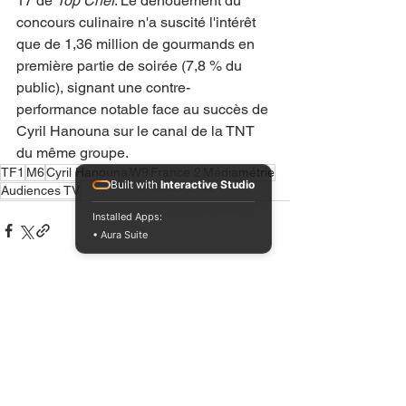
17 de 
Top Chef
. Le dénouement du 
concours culinaire n'a suscité l'intérêt 
que de 1,36 million de gourmands en 
première partie de soirée (7,8 % du 
public), signant une contre-
performance notable face au succès de 
Cyril Hanouna sur le canal de la TNT 
du même groupe.
TF1
M6
Cyril Hanouna
W9
France 2
Médiamétrie
Built with
Interactive Studio
Audiences TV
Installed Apps:
• Aura Suite
Voir tout
Posts récents