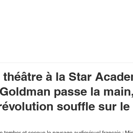
INFOS
PLAYLIST
PODCASTS
PROGRAMME TV
PRODUCTION
SOUTENI
théâtre à la Star Acade
 Goldman passe la main
révolution souffle sur le
 de tomber et secoue le paysage audiovisuel français : M