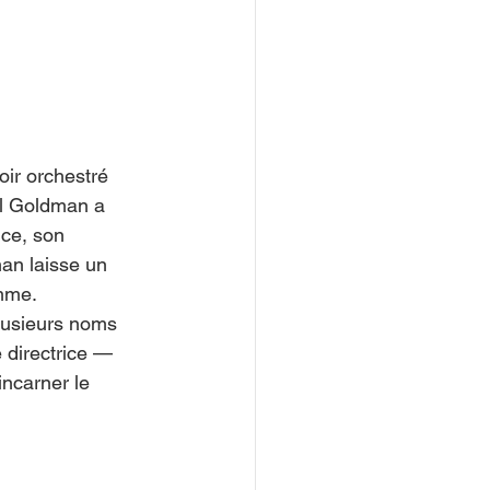
oir orchestré 
el Goldman a 
nce, son 
an laisse un 
amme.
plusieurs noms 
 directrice — 
incarner le 