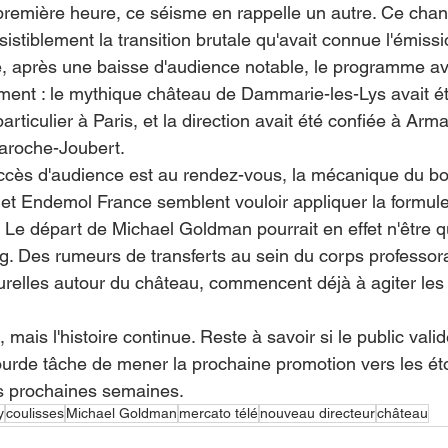
 première heure, ce séisme en rappelle un autre. Ce ch
istiblement la transition brutale qu'avait connue l'émissi
e, après une baisse d'audience notable, le programme ava
ement : le mythique château de Dammarie-les-Lys avait 
particulier à Paris, et la direction avait été confiée à Arm
Laroche-Joubert.
succès d'audience est au rendez-vous, la mécanique du b
et Endemol France semblent vouloir appliquer la formul
 Le départ de Michael Goldman pourrait en effet n'être q
g. Des rumeurs de transferts au sein du corps professora
turelles autour du château, commencent déjà à agiter les
mais l'histoire continue. Reste à savoir si le public val
lourde tâche de mener la prochaine promotion vers les ét
s prochaines semaines.
y
coulisses
Michael Goldman
mercato télé
nouveau directeur
château