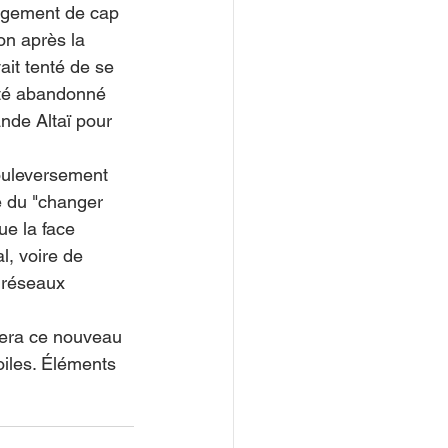
angement de cap 
on après la 
it tenté de se 
été abandonné 
ande Altaï pour 
ouleversement 
e du "changer 
ue la face 
l, voire de 
 réseaux 
idera ce nouveau 
oiles. Éléments 