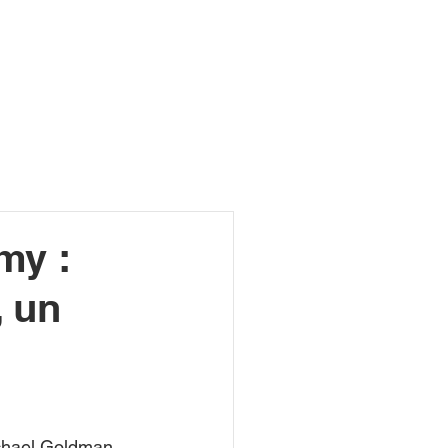
R
my :
, un
ichael Goldman 