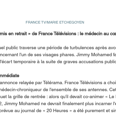
FRANCE TV/MARIE ETCHEGOYEN
 en retrait » de France Télévisions : le médecin au cœ
el public traverse une période de turbulences après avoi
oncernant l'un de ses visages phares. Jimmy Mohamed fai
 l'écart temporaire à la suite de graves accusations publi
immédiate
e annonce relayée par Télérama. France Télévisions a cho
médecin-chroniqueur de l'ensemble de ses antennes. Cet
uet la grille de rentrée : alors qu'il devait co-animer « L
2, Jimmy Mohamed ne devrait finalement plus incarner l'é
prévue au journal de « 20 Heures » a été purement et s