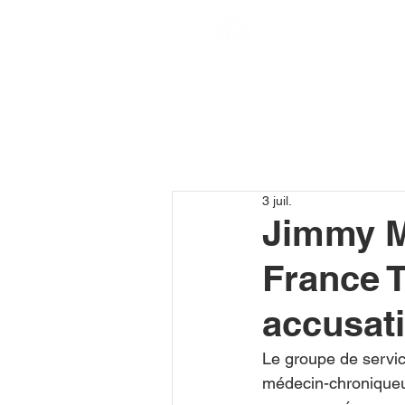
3 juil.
Jimmy M
France T
accusat
Le groupe de servic
médecin-chroniqueur