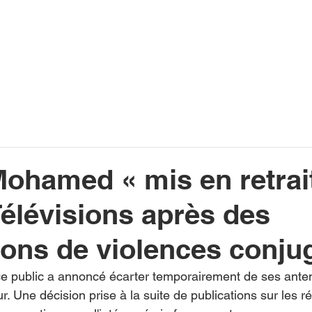
INFOS
PLAYLIST
PODCASTS
PROGRAMME TV
PRODUCTION
SOUTENI
ohamed « mis en retrait
élévisions après des
ions de violences conju
e public a annoncé écarter temporairement de ses anten
. Une décision prise à la suite de publications sur les r