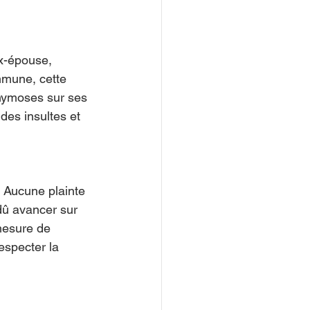
ex-épouse, 
mune, cette 
hymoses sur ses 
des insultes et 
. Aucune plainte 
dû avancer sur 
mesure de 
especter la 