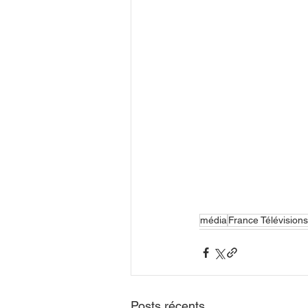
média
France Télévisions
Posts récents