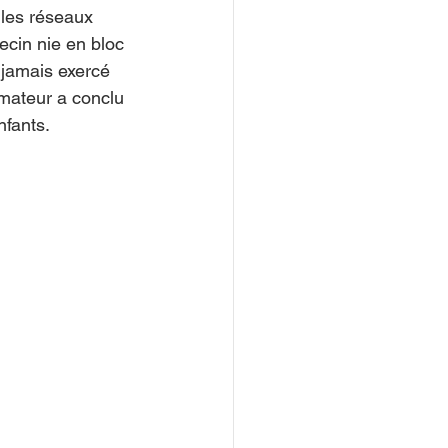
les réseaux 
decin nie en bloc 
i jamais exercé 
imateur a conclu 
nfants.