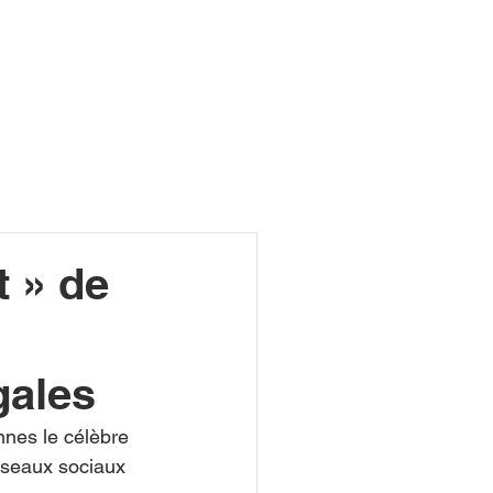
R
 » de
gales
nes le célèbre 
éseaux sociaux 