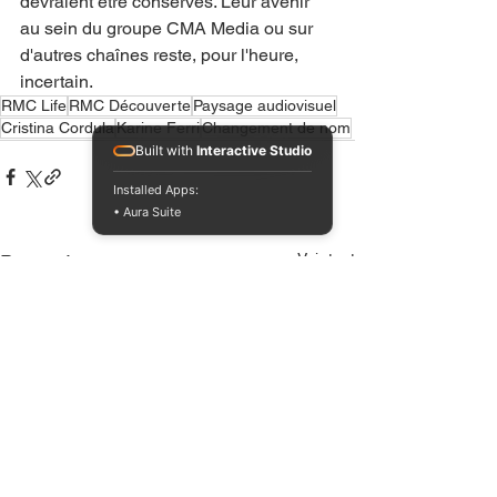
devraient être conservés. Leur avenir 
au sein du groupe CMA Media ou sur 
d'autres chaînes reste, pour l'heure, 
incertain.
RMC Life
RMC Découverte
Paysage audiovisuel
Cristina Cordula
Karine Ferri
Changement de nom
Built with
Interactive Studio
Installed Apps:
• Aura Suite
Voir tout
Posts récents