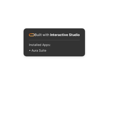
Built with
Interactive Studio
Installed Apps:
• Aura Suite
télévision
divertissement
retour
émission culte
société
Novo 19
Vis ma vie
immersion
Voir tout
Posts récents