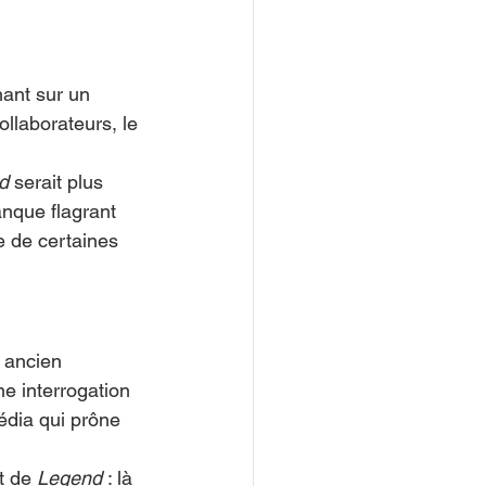
ant sur un 
llaborateurs, le 
d
 serait plus 
anque flagrant 
e de certaines 
, ancien 
ne interrogation 
dia qui prône 
t de 
Legend
 : là 