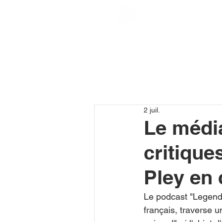
2 juil.
Le médi
critique
Pley en 
Le podcast "Legend
français, traverse 