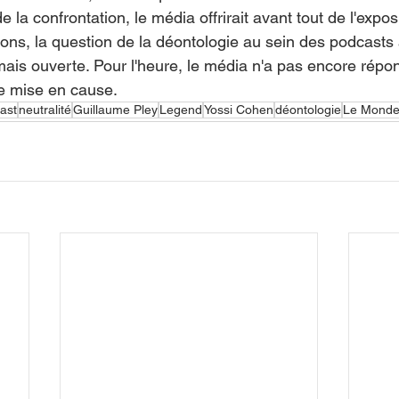
e la confrontation, le média offrirait avant tout de l'expos
ons, la question de la déontologie au sein des podcasts 
ais ouverte. Pour l'heure, le média n'a pas encore répo
te mise en cause.
ast
neutralité
Guillaume Pley
Legend
Yossi Cohen
déontologie
Le Mond