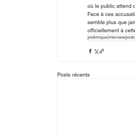
où le public attend d
Face à ces accusati
semble plus que jam
officiellement à cet
polémique
interview
podc
Posts récents