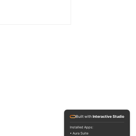
OS Solidarité Incendies
 Un grand concert
tatif en direct le 27 août
r venir en aide aux
istrés
Built with
Interactive Studio
Installed Apps:
• Aura Suite