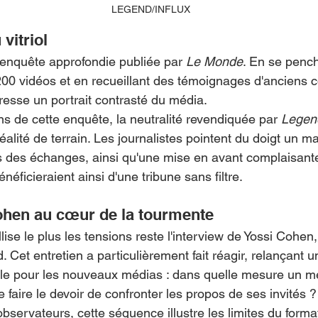
LEGEND/INFLUX
vitriol
e enquête approfondie publiée par 
Le Monde
. En se pench
00 vidéos et en recueillant des témoignages d'anciens co
resse un portrait contrasté du média.
ns de cette enquête, la neutralité revendiquée par 
Legen
alité de terrain. Les journalistes pointent du doigt un m
rs des échanges, ainsi qu'une mise en avant complaisant
néficieraient ainsi d'une tribune sans filtre.
ohen au cœur de la tourmente
llise le plus les tensions reste l'interview de Yossi Cohen
 Cet entretien a particulièrement fait réagir, relançant u
le pour les nouveaux médias : dans quelle mesure un mé
 se faire le devoir de confronter les propos de ses invités ?
servateurs, cette séquence illustre les limites du forma