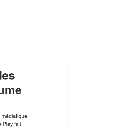
R
des
laume
 médiatique 
Pley fait 