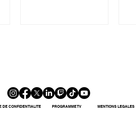
Affaire Guillaume Pley : les
« S
anciens collaborateurs
» :
brisent le silence sur les
cari
coulisses de l'émission
pou
E DE CONFIDENTIALITE
PROGRAMME TV
MENTIONS LEGALES
sin