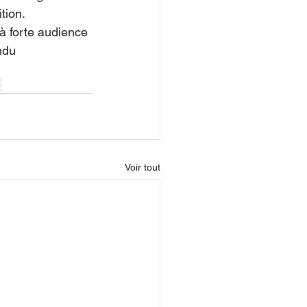
ition.
à forte audience 
ndu 
e
Voir tout