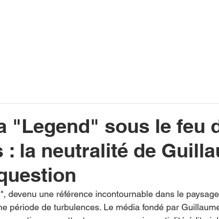
INFOS
PLAYLIST
PODCASTS
PROGRAMME TV
PRODUCTION
SOUTENI
a "Legend" sous le feu 
s : la neutralité de Guil
question
", devenu une référence incontournable dans le paysage
une période de turbulences. Le média fondé par Guillaume 