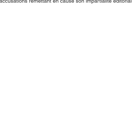
d'accusations remettant en cause son impartialité éditorial