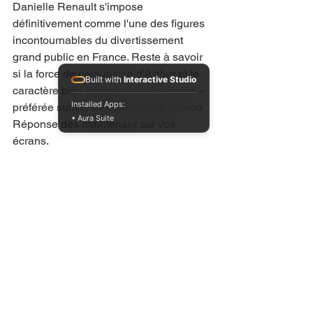
Danielle Renault s'impose 
définitivement comme l'une des figures 
incontournables du divertissement 
grand public en France. Reste à savoir 
si la force de persuasion d'Arthur et le 
Built with
Interactive Studio
caractère bien trempé de sa « mamie » 
Installed Apps:
préférée suffiront à faire plier le chrono. 
• Aura Suite
Réponse dès maintenant sur vos 
écrans.
streaming
stephane rotenberg
television
the deep race
pekin express
spin off
arthur lombard
studio danielle
m6+
maroc
Voir tout
Posts récents