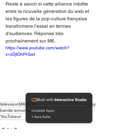
Reste à savoir si cette alliance inédite 
entre la nouvelle génération du web et 
les figures de la pop-culture française 
transformera l'essai en termes 
d'audiences. Réponse très 
prochainement sur M6.
https://www.youtube.com/watch?
v=zDjlOhPrGwI
Built with
Interactive Studio
télévision
M6
Michou
buzz
Wanted
Patrick Balkany
bande-annonce
nouveau divertissement
Installed Apps:
YouTubeur
• Aura Suite