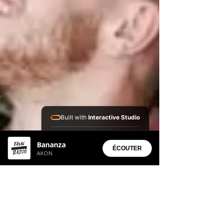
Built with
Interactive Studio
Installed Apps:
Bananza
• Aura Suite
ÉCOUTER
AKON