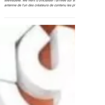
C’est le coup de tonnerre médiatique de la rentrée
télévisuelle. M6 vient d’officialiser l’arrivée sur son
antenne de l'un des créateurs de contenu les plus
puissants de France : Michou. Le jeune YouTubeur
de 24 ans passe de l’écran des smartphones au
prime-time de la Six pour animer un tout nouveau
divertissement inédit intitulé « Wanted ». M6 Si
l'annonce de ce transfert d'audience XXL fait déjà
grand bruit, c'est la première bande-annonce de
l'émission qui a mis le feu aux