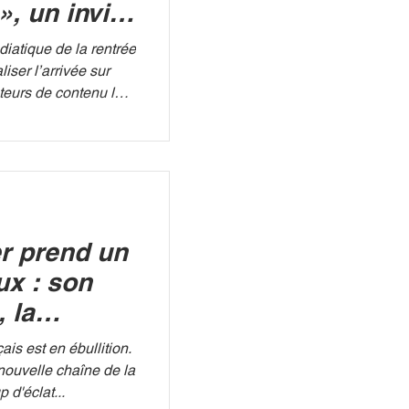
, un invité
jà le buzz
diatique de la rentrée
liser l’arrivée sur
teurs de contenu les
ichou. Le jeune
e l’écran des
e la Six pour animer
t inédit intitulé «
 ce transfert
 bruit, c'est la
r prend un
'émission qui a mis
ux : son
 la
e qui
is est en ébullition.
T
nouvelle chaîne de la
d'éclat...