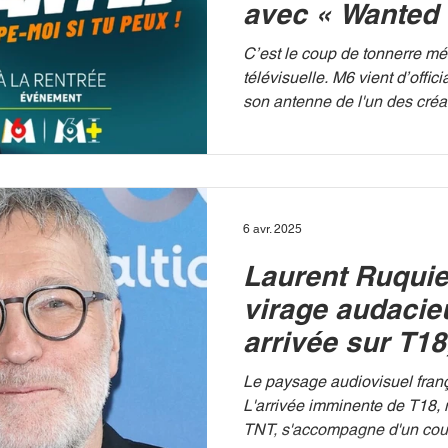
avec « Wanted »
surprise fait dé
C’est le coup de tonnerre mé
télévisuelle. M6 vient d’officia
son antenne de l'un des créa
plus puissants de France : M
YouTubeur de 24 ans passe d
smartphones au prime-time d
un tout nouveau divertissemen
Wanted ». M6 Si l'annonce de
6 avr. 2025
d'audience XXL fait déjà grand
Laurent Ruquie
première bande-annonce de l
le feu aux
virage audacie
arrivée sur T18,
nouvelle chaîn
Le paysage audiovisuel frança
bouscule la TN
L'arrivée imminente de T18, 
TNT, s'accompagne d'un coup 