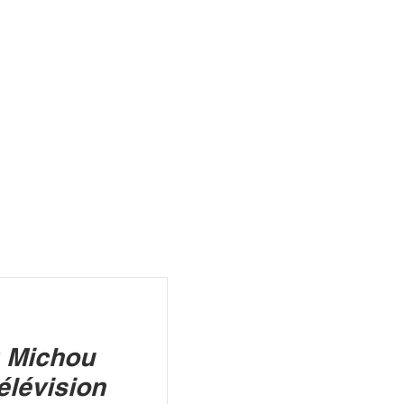
R
: Michou
élévision