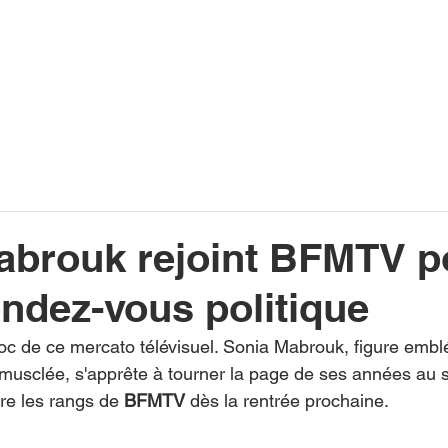
INFOS
PLAYLIST
PODCASTS
PROGRAMME TV
PRODUCTION
SOUTENI
abrouk rejoint BFMTV p
ndez-vous politique
choc de ce mercato télévisuel. Sonia Mabrouk, figure emb
ue musclée, s'apprête à tourner la page de ses années au 
re les rangs de 
BFMTV
 dès la rentrée prochaine.