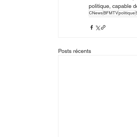
politique, capable 
CNews
BFMTV
politique
Posts récents