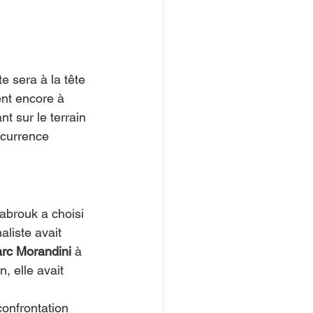
e sera à la tête 
ent encore à 
t sur le terrain 
ncurrence 
brouk a choisi 
aliste avait 
rc Morandini
 à 
, elle avait 
confrontation 