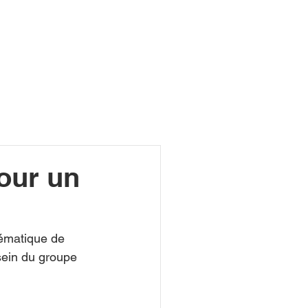
R
our un
lématique de 
sein du groupe 