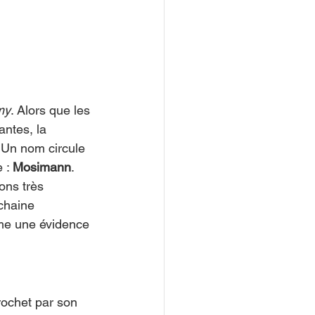
my
. Alors que les 
ntes, la 
. Un nom circule 
 : 
Mosimann
.
ons très 
chaine 
mme une évidence 
rochet par son 