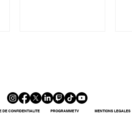
« La Villa des Cœurs Brisés
Cib
» fait son grand retour sur
cri
TFX dès le 24 août avec des
vic
nouveautés inédites
cou
E DE CONFIDENTIALITE
PROGRAMME TV
MENTIONS LEGALES