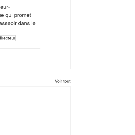
teur-
ue qui promet 
asseoir dans le 
directeur
Voir tout