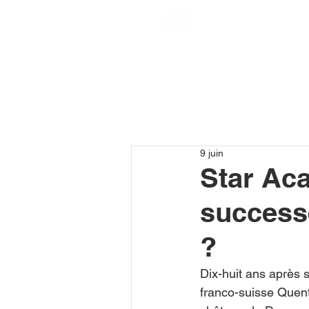
9 juin
Star Ac
successe
?
Dix-huit ans après s
franco-suisse Quent