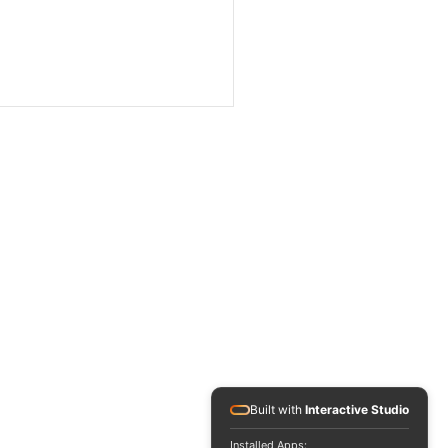
le d'enquêtes et de
tiques : Guillaume Pley,
time de jalousies ou
pable idéal ?
Built with
Interactive Studio
Installed Apps: