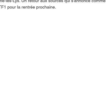
e-les-Lys. Un retour aux sources qui s'annonce comme 
TF1 pour la rentrée prochaine.