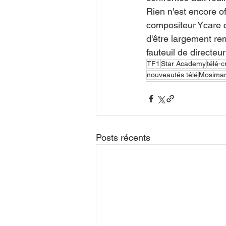
Rien n'est encore of
compositeur Ycare c
d'être largement re
fauteuil de directeu
TF1
Star Academy
télé-c
nouveautés télé
Mosima
Posts récents