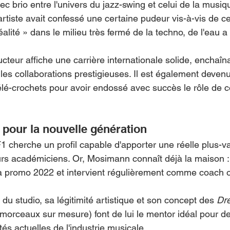
ec brio entre l'univers du jazz-swing et celui de la musiq
artiste avait confessé une certaine pudeur vis-à-vis de ce
éalité » dans le milieu très fermé de la techno, de l'eau a
ucteur affiche une carrière internationale solide, enchaîn
 les collaborations prestigieuses. Il est également deven
lé-crochets pour avoir endossé avec succès le rôle de 
t pour la nouvelle génération
1 cherche un profil capable d'apporter une réelle plus-v
rs académiciens. Or, Mosimann connaît déjà la maison :
la promo 2022 et intervient régulièrement comme coach 
du studio, sa légitimité artistique et son concept des 
Dr
 morceaux sur mesure) font de lui le mentor idéal pour d
tés actuelles de l'industrie musicale.