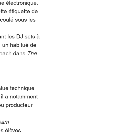
ue électronique. 
tte étiquette de 
 coulé sous les 
ant les DJ sets à 
u un habitué de 
coach dans 
The 
alue technique 
 il a notamment 
ou producteur 
eam 
es élèves 