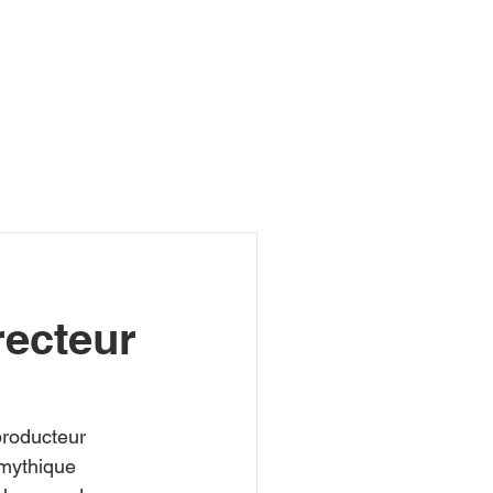
R
recteur
producteur 
mythique 