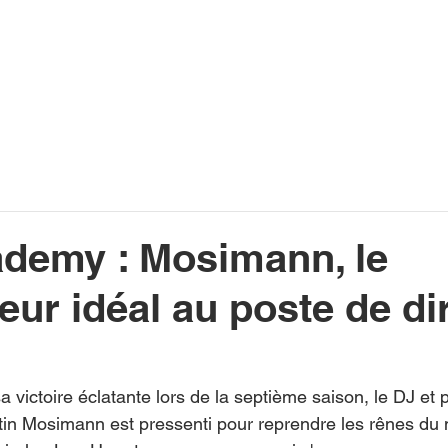
INFOS
PLAYLIST
PODCASTS
PROGRAMME TV
PRODUCTION
SOUTENI
ademy : Mosimann, le
ur idéal au poste de di
a victoire éclatante lors de la septième saison, le DJ et 
in Mosimann est pressenti pour reprendre les rênes du 