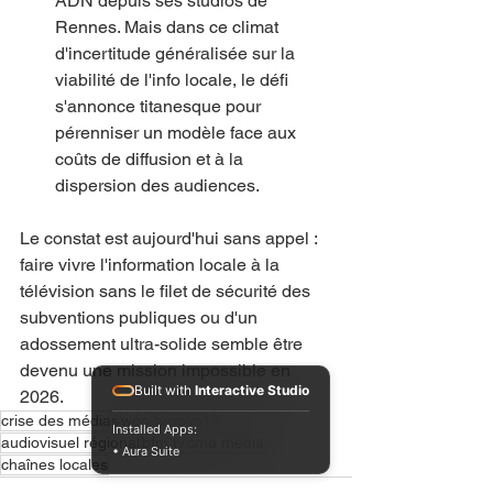
ADN depuis ses studios de 
Rennes. Mais dans ce climat 
d'incertitude généralisée sur la 
viabilité de l'info locale, le défi 
s'annonce titanesque pour 
pérenniser un modèle face aux 
coûts de diffusion et à la 
dispersion des audiences.
Le constat est aujourd'hui sans appel : 
faire vivre l'information locale à la 
télévision sans le filet de sécurité des 
subventions publiques ou d'un 
adossement ultra-solide semble être 
devenu une mission impossible en 
Built with
Interactive Studio
2026.
crise des médias
wéo tv
novo19
Installed Apps:
audiovisuel régional
bfm tv
cma media
• Aura Suite
chaînes locales