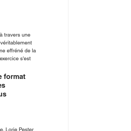
 à travers une 
 véritablement 
me effréné de la 
exercice s'est 
e format 
ès 
us 
e. Lorie Pester 