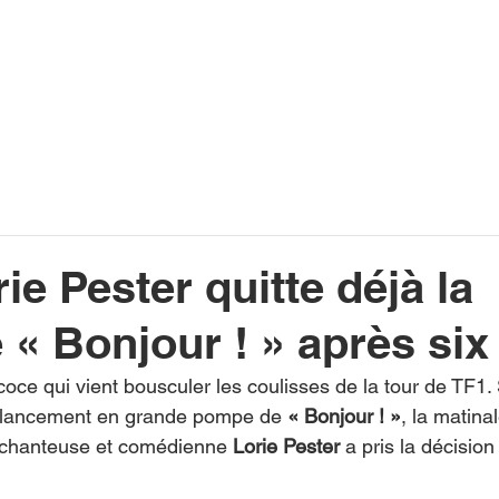
INFOS
PLAYLIST
PODCASTS
PROGRAMME TV
PRODUCTION
SOUTENI
rie Pester quitte déjà la
 « Bonjour ! » après si
oce qui vient bousculer les coulisses de la tour de TF1.
 lancement en grande pompe de 
« Bonjour ! »
, la matina
a chanteuse et comédienne 
Lorie Pester
 a pris la décision