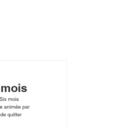
R
x mois
 Six mois 
le animée par 
 de quitter 