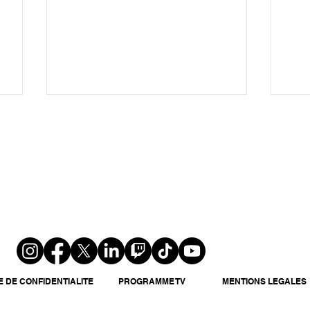
« La Villa des Cœurs Brisés
Cib
» fait son grand retour sur
cri
TFX dès le 24 août avec des
vic
nouveautés inédites
cou
E DE CONFIDENTIALITE
PROGRAMME TV
MENTIONS LEGALES