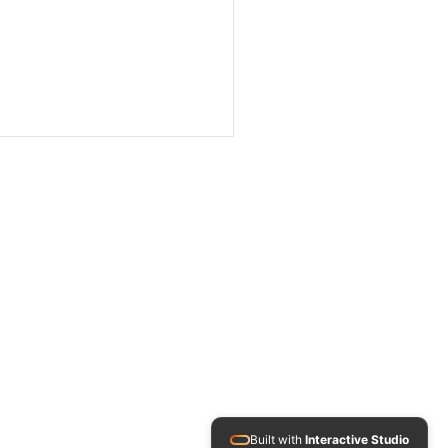
le d'enquêtes et de
tiques : Guillaume Pley,
time de jalousies ou
pable idéal ?
Built with
Interactive Studio