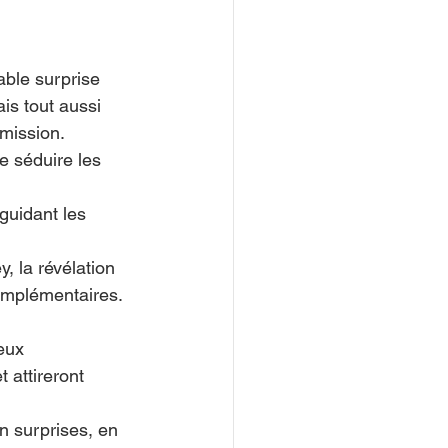
able surprise 
is tout aussi 
émission.
e séduire les 
guidant les 
, la révélation 
complémentaires.
eux 
t attireront 
n surprises, en 