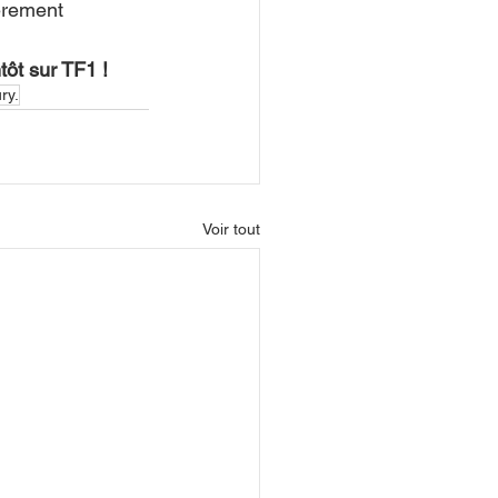
èrement 
tôt sur TF1 !
ury.
Voir tout