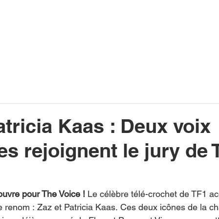
INFOS
PLAYLIST
PODCASTS
PROGRAMME TV
PRODUCTION
SOUTENI
atricia Kaas : Deux voix
s rejoignent le jury de 
ouvre pour The Voice !
 Le célèbre télé-crochet de TF1 ac
 renom : Zaz et Patricia Kaas. Ces deux icônes de la ch