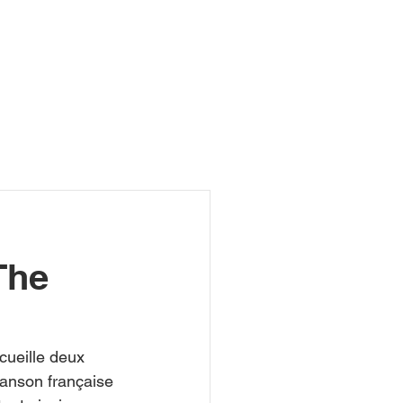
R
The
cueille deux 
anson française 