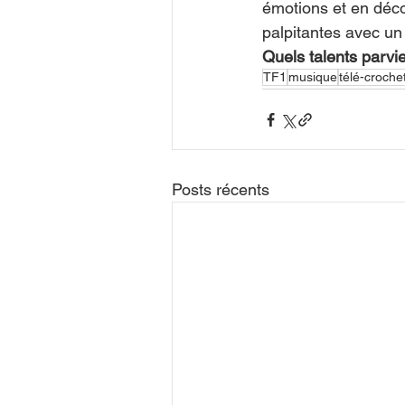
émotions et en déco
palpitantes avec un 
Quels talents parvi
TF1
musique
télé-croche
Posts récents