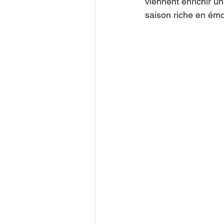
viennent enrichir u
saison riche en émo