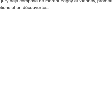
n jury déjà composé de Florent Pagny et Vianney, promett
tions et en découvertes.