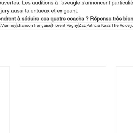
uvertes. Les auditions à l'aveugle s'annoncent particuli
jury aussi talentueux et exigeant.
endront à séduire ces quatre coachs ? Réponse très bien
t
Vianney
chanson française
Florent Pagny
Zaz
Patricia Kaas
The Voice
j