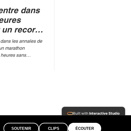
entre dans
heures
 un record
e dans les annales de
 heures sans
 matinale de Radio
RTL BELGIUM Partis
les limites de la
es animateurs du «
auditeurs en haleine
sque. Entre fous rires,
Built with
Interactive Studio
Installed Apps:
SOUTENIR
CLIPS
ÉCOUTER
• Aura Suite