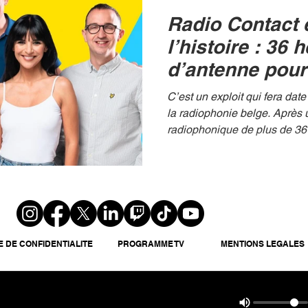
mesures d'audience pl
Radio Contact 
l’histoire : 36 
d’antenne pour
phénoménal
C’est un exploit qui fera dat
la radiophonie belge. Après un marathon
radiophonique de plus de 36
interruption , l’équipe de la
Contact a officiellement battu le record de la plus
longue émission matinale. 
avec l’ambition de repousser 
fatigue et de la créativité, l
Good Morning » ont tenu les 
E DE CONFIDENTIALITE
PROGRAMME TV
tout au long de ce défi titane
MENTIONS LEGALES
mom