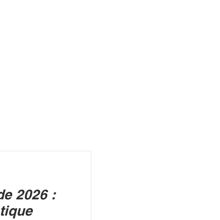
R
e 2026 :
tique