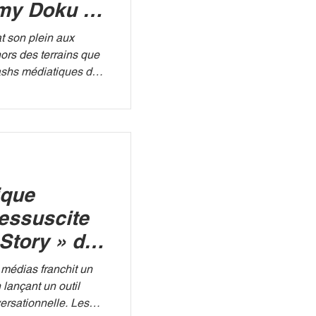
my Doku et
te France
 son plein aux
ors des terrains que
lashs médiatiques de
 de la tourmente :
ion belge, Jérémy
 chaîne L'Équipe,
 polémique a éclaté
imatrice, qui a
e vouloir quitter
ique
ement des Diables
essuscite
Story » de
grâce à
 médias franchit un
ive
lançant un outil
nversationnelle. Les