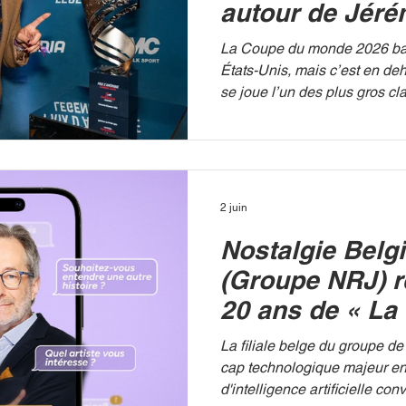
autour de Jéré
de la journalis
La Coupe du monde 2026 bat
Pierron
États-Unis, mais c’est en deh
se joue l’un des plus gros c
ce début de tournoi. Au cœur
l’attaquant star de la sélect
Doku, et la journaliste de la
France Pierron. Une violente
suite aux déclarations de l'an
2 juin
vivement reproché au joueur d
Nostalgie Belg
temporairement le rassembl
Rouges pour as
(Groupe NRJ) r
20 ans de « La 
Brice Depasse 
La filiale belge du groupe de
une IA interact
cap technologique majeur en 
d'intelligence artificielle co