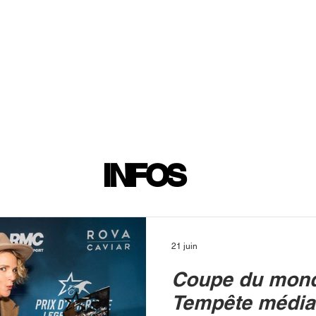
INFOS
PLAYLIST
PODCASTS
PROGRAMME TV
PRODUCTION
SOUTENI
INFOS
21 juin
Coupe du mond
Tempête média