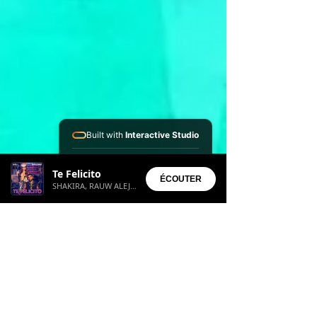
Built with
Interactive Studio
Installed Apps:
Te Felicito
• Aura Suite
ÉCOUTER
SHAKIRA, RAUW ALEJANDRO