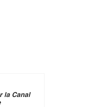
R
r la Canal
e