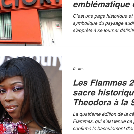
emblématique 
à Boulogne s'a
C’est une page historique et
fermer
symbolique du paysage audio
s'apprête à se tourner défini
Factory, le célèbre complexe
tournage du groupe Canal+ s
Billancourt, va définitivemen
Véritable cœur battant de la 
chaîne cryptée, ce site a été 
24 avr.
de nombreuses années, de la
Les Flammes 2
d'émissions cultes et de la di
programmes qui on
sacre historiq
Theodora à la 
Musicale
La quatrième édition de la 
Flammes, qui s’est tenue ce j
confirmé le basculement d'èr