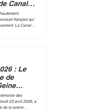
de Canal+
pprête à
 hautement
visuel français qui
tivement. La Canal
 de production et de
itué à Boulogne-
t fermer ses portes.
création pour la
le théâtre, pendant
 fabrication
026 : Le
ffusion en direct de
ue de
Seine
cérémonie des
eudi 23 avril 2026, a
e de la scène