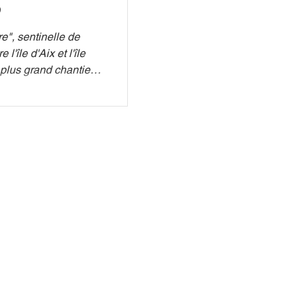
e", sentinelle de
l'île d'Aix et l'île
 plus grand chantier
r financer une partie
e la Charente-
n inédite de mécénat
onument face à
mpêtes hivernales et
oyard est en péril.