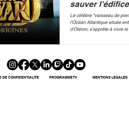
sauver l'édifice
Le célèbre "vaisseau de pierr
l'Océan Atlantique située entre 
d'Oléron, s'apprête à vivre le
de son histoire moderne. Pou
des 36 millions d'euros nécessaires à sa
rénovation, le Département d
Maritime lance une opératio
populaire. FRANCE TV Un m
l'érosion Fragilisé par les te
la montée des eaux, le Fort B
E DE CONFIDENTIALITE
PROGRAMME TV
MENTIONS LEGALES
Sans in