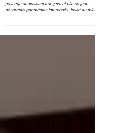
La guerre des audiences fait rage dans le
paysage audiovisuel français, et elle se joue
désormais par médias interposés. Invité au micro
de Puremédias, Christopher Baldelli, le patron de
la chaîne d'information et de documentaires T18,
a tenu à répondre fermement aux récentes piques
de Cyril Hanouna. L'animateur star de W9 s'était
en effet moqué de la célébration des « 1% de part
d'audience » par les équipes du canal 18.
STEVENS TOMAS/ABACA Loin de se démonter, le
dirigeant a