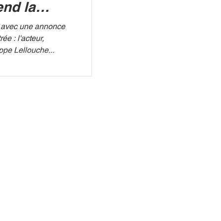
end la
M !
rée : l'acteur,
ippe Lellouche...