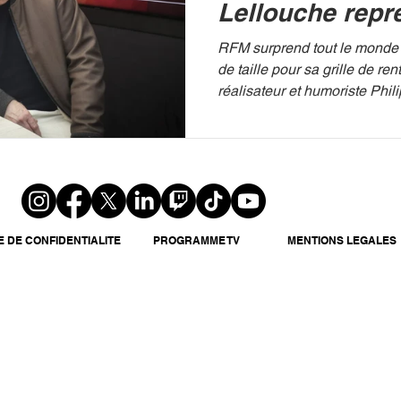
Lellouche repr
matinale de RF
RFM surprend tout le monde avec une annonce
de taille pour sa grille de rent
réalisateur et humoriste Phil
E DE CONFIDENTIALITE
PROGRAMME TV
MENTIONS LEGALES