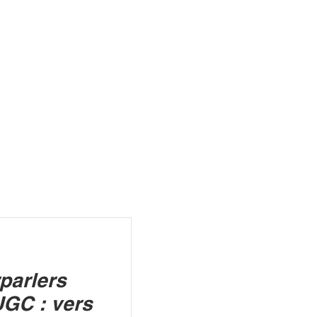
R
parlers
UGC : vers