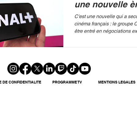
une nouvelle è
cinéma en Fra
C'est une nouvelle qui a se
cinéma français : le groupe Canal+ 
être entré en négociations ex
E DE CONFIDENTIALITE
PROGRAMME TV
MENTIONS LEGALES