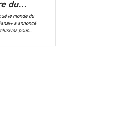
re du
nce ?
coué le monde du
a annoncé
clusives pour...