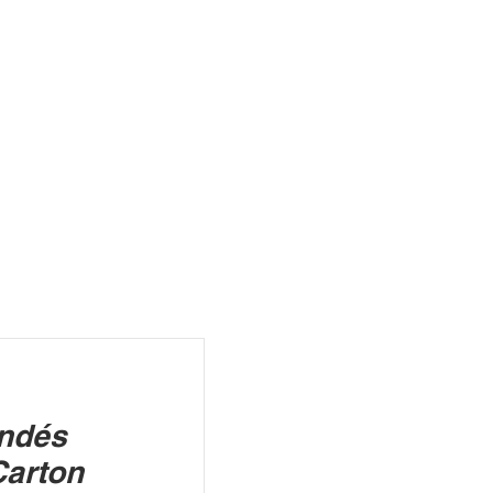
R
Indés
Carton